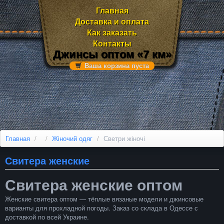
Главная
Доставка и оплата
Как заказать
Контакты
Джинсы оптом «7 км»
Ваша корзина пуста
Главная
/
/
Жіночий одяг
/
Светри жіночі
Свитера женские
Свитера женские оптом
Женские свитера оптом — тёплые вязаные модели и джинсовые
варианты для прохладной погоды. Заказ со склада в Одессе с
доставкой по всей Украине.