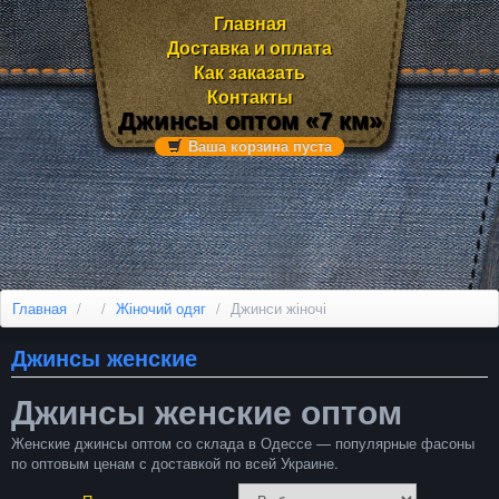
Главная
Доставка и оплата
Как заказать
Контакты
Джинсы оптом «7 км»
Ваша корзина пуста
Главная
/
/
Жіночий одяг
/
Джинси жіночі
Джинсы женские
Джинсы женские оптом
Женские джинсы оптом со склада в Одессе — популярные фасоны
по оптовым ценам с доставкой по всей Украине.