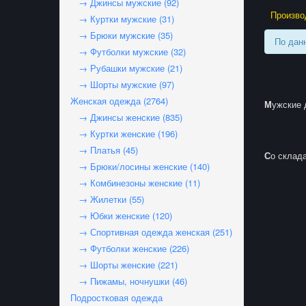
→ Джинсы мужские (92)
Произво
→ Куртки мужские (31)
→ Брюки мужские (35)
По дан
→ Футболки мужские (32)
→ Рубашки мужские (21)
→ Шорты мужские (97)
Женская одежда (2764)
Мужские
→ Джинсы женские (835)
→ Куртки женские (196)
→ Платья (45)
Со склад
→ Брюки/лосины женские (140)
→ Комбинезоны женские (11)
→ Жилетки (55)
→ Юбки женские (120)
→ Спортивная одежда женская (251)
→ Футболки женские (226)
→ Шорты женские (221)
→ Пижамы, ночнушки (46)
Подростковая одежда