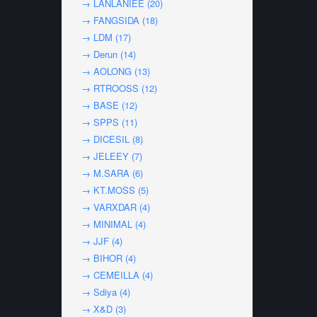
→ LANLANIEE (20)
→ FANGSIDA (18)
→ LDM (17)
→ Derun (14)
→ AOLONG (13)
→ RTROOSS (12)
→ BASE (12)
→ SPPS (11)
→ DICESIL (8)
→ JELEEY (7)
→ M.SARA (6)
→ KT.MOSS (5)
→ VARXDAR (4)
→ MINIMAL (4)
→ JJF (4)
→ BIHOR (4)
→ CEMEILLA (4)
→ Sdiya (4)
→ X&D (3)