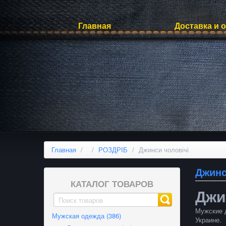
Главная
Доставка и 
Главная
/
/
РОЗДРІБ
/
Джинси чоловічі
Джинс
КАТАЛОГ ТОВАРОВ
Джи
Мужские д
Мужская одежда (386)
Украине.