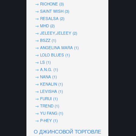
→ RICHONE (3)
→ SAINT WISH (3)
→ RESALSA (2)
→ MHD (2)
→ JELEEY,JELEEY (2)
→ BSZZ (1)
→ ANGELINA MARA (1)
→ LOLO BLUES (1)
→ LS (1)
→ A.N.G. (1)
→ NANA (1)
→ KENALIN (1)
→ LEVISHA (1)
→ FURUI (1)
→ TREND (1)
→ YU FANG (1)
→ P-HEY (1)
О ДЖИНСОВОЙ ТОРГОВЛЕ