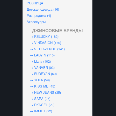
РОЗНИЦА
Детская одежда (16)
Распродажа (4)
Аксессуары
ДЖИНСОВЫЕ БРЕНДЫ
→ RELUCKY (182)
→ VINDASION (170)
→ 5`TH AVENUE (141)
→ LADY N (110)
→ Liana (102)
→ VANVER (93)
→ FUDEYAN (60)
→ YOLA (59)
→ KISS ME (45)
→ NEW JEANS (35)
→ SARA (27)
→ DKNSEL (22)
→ IMMET (22)