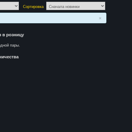
Сортировка
×
 в розницу
одной пары.
ничества