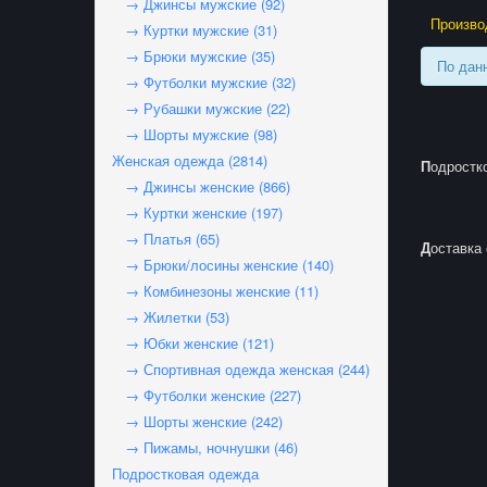
→ Джинсы мужские (92)
Произво
→ Куртки мужские (31)
→ Брюки мужские (35)
По дан
→ Футболки мужские (32)
→ Рубашки мужские (22)
→ Шорты мужские (98)
Женская одежда (2814)
Подрост
→ Джинсы женские (866)
→ Куртки женские (197)
→ Платья (65)
Доставка
→ Брюки/лосины женские (140)
→ Комбинезоны женские (11)
→ Жилетки (53)
→ Юбки женские (121)
→ Спортивная одежда женская (244)
→ Футболки женские (227)
→ Шорты женские (242)
→ Пижамы, ночнушки (46)
Подростковая одежда