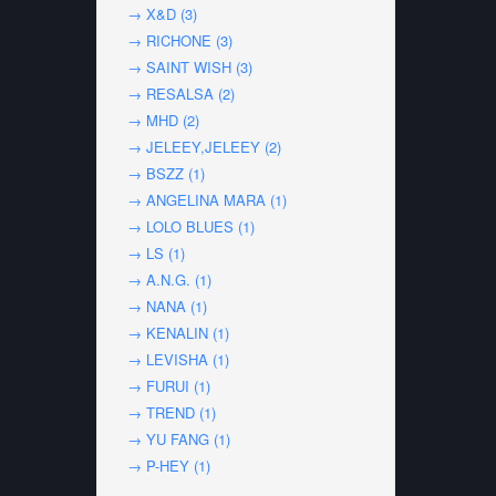
→ X&D (3)
→ RICHONE (3)
→ SAINT WISH (3)
→ RESALSA (2)
→ MHD (2)
→ JELEEY,JELEEY (2)
→ BSZZ (1)
→ ANGELINA MARA (1)
→ LOLO BLUES (1)
→ LS (1)
→ A.N.G. (1)
→ NANA (1)
→ KENALIN (1)
→ LEVISHA (1)
→ FURUI (1)
→ TREND (1)
→ YU FANG (1)
→ P-HEY (1)