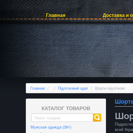
Главная
Доставка и 
Главная
/
/
Підлітковий одяг
/
Шорти підліткові
Шорт
КАТАЛОГ ТОВАРОВ
Шор
Подростко
Мужская одежда (391)
всей Укра