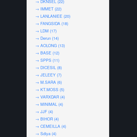
→ DKNSEL (22)
→ IMMET (22)
→ LANLANIEE (20)
→ FANGSIDA (18)
→ LDM (17)
→ Derun (14)
→ AOLONG (13)
→ BASE (12)
→ SPPS (11)
→ DICESIL (8)
→ JELEEY (7)
→ M.SARA (6)
→ KT.MOSS (5)
→ VARXDAR (4)
→ MINIMAL (4)
→ JJF (4)
→ BIHOR (4)
→ CEMEILLA (4)
→ Sdiya (4)