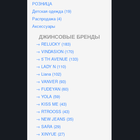
РОЗНИЦА
Детская одежда (19)
Распродажа (4)
Аксессуары
ДЖИНСОВЫЕ БРЕНДЫ
→ RELUCKY (183)
→ VINDASION (170)
→ 5`TH AVENUE (133)
→ LADY N (110)
→ Liana (102)
→ VANVER (93)
→ FUDEYAN (60)
→ YOLA (59)
→ KISS ME (43)
→ RTROOSS (43)
→ NEW JEANS (35)
→ SARA (29)
→ XINYUE (27)