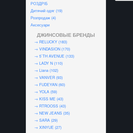
РОЗДРІБ
Дитячий одяг (19)
Розпродаж (4)
Аксесуари
ДЖИНСОВЫЕ БРЕНДЫ
→ RELUCKY (183)
→ VINDASION (170)
→ 5`TH AVENUE (133)
→ LADY N (110)
→ Liana (102)
→ VANVER (93)
→ FUDEYAN (60)
→ YOLA (59)
→ KISS ME (43)
→ RTROOSS (43)
→ NEW JEANS (35)
→ SARA (29)
→ XINYUE (27)