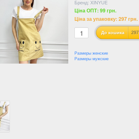
Бренд: XINYUE
Ціна ОПТ: 99 грн.
Ціна за упаковку: 297 грн.
297
До кошика
Размеры женские
Размеры мужские