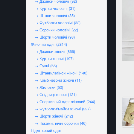
→ Джинси чоловічі (92)
→ Куртки чоловічі (31)
→ Штани чоловічі (35)
→ Футболки чоловічі (32)
→ Сорочки чоловічі (22)
→ Шорти чоловічі (98)
Жіночий одяг (2814)
→ Джинси жіночі (866)
→ Куртки жіночі (197)
→ Сукні (65)
→ Штани/легінси жіночі (140)
→ Комбінезони жіночі (11)
→ Жилетки (53)
→ Спідниці жіночі (121)
→ Спортивний одяг жіночий (244)
→ Футболки/майки жіночі (227)
→ Шорти жіночі (242)
→ Піжами, нічні сорочки (46)
Підлітковий одяг