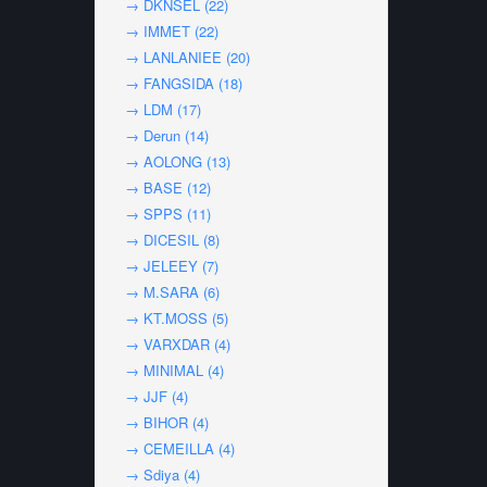
→ DKNSEL (22)
→ IMMET (22)
→ LANLANIEE (20)
→ FANGSIDA (18)
→ LDM (17)
→ Derun (14)
→ AOLONG (13)
→ BASE (12)
→ SPPS (11)
→ DICESIL (8)
→ JELEEY (7)
→ M.SARA (6)
→ KT.MOSS (5)
→ VARXDAR (4)
→ MINIMAL (4)
→ JJF (4)
→ BIHOR (4)
→ CEMEILLA (4)
→ Sdiya (4)