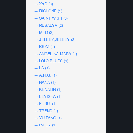
→ X&D (3)
→ RICHONE (3)
→ SAINT WISH (3)
→ RESALSA (2)
→ MHD (2)
→ JELEEY,JELEEY (2)
→ BSZZ (1)
→ ANGELINA MARA (1)
→ LOLO BLUES (1)
→ LS (1)
→ A.N.G. (1)
→ NANA (1)
→ KENALIN (1)
→ LEVISHA (1)
→ FURUI (1)
→ TREND (1)
→ YU FANG (1)
→ P-HEY (1)