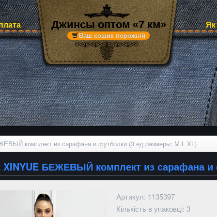
Джинсы оптом «7 км»
оплата
Як
Ваш кошик порожній
ЕВЫЙ комплект из сарафана и футболки (3 ед.размеры: M.L.XL)
2 XINYUE БЕЖЕВЫЙ комплект из сарафана и ф
Артикул: 1135397
Кількість в упаковці: 3