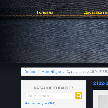
Головна
Доставка і 
Головна
/
Жіночий одяг
/
Сукні
/
2102-2 XINYUE БЕЖ
2102-
КАТАЛОГ ТОВАРОВ
Чоловічий одяг (391)