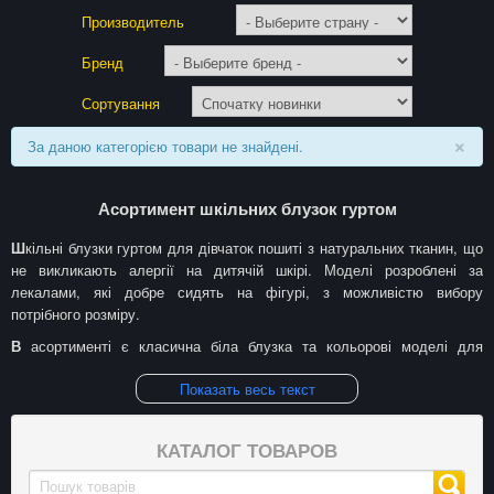
Производитель
Бренд
Сортування
×
За даною категорією товари не знайдені.
Асортимент шкільних блузок гуртом
Шкільні блузки гуртом для дівчаток пошиті з натуральних тканин, що
не викликають алергії на дитячій шкірі. Моделі розроблені за
лекалами, які добре сидять на фігурі, з можливістю вибору
потрібного розміру.
В асортименті є класична біла блузка та кольорові моделі для
щоденного носіння в школі.
Показать весь текст
Умови гуртової співпраці
КАТАЛОГ ТОВАРОВ
Оптові закупівлі зі складу в Одесі вигідні для магазинів шкільної
форми — ціна за одиницю нижча, ніж у роздрібних поставках.