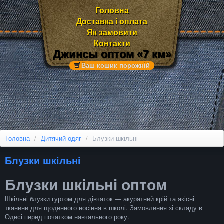
Головна
Доставка і оплата
Як замовити
Контакти
Джинсы оптом «7 км»
Ваш кошик порожній
Головна
/
Дитячий одяг
/
Блузки шкільні
Блузки шкільні
Блузки шкільні оптом
Шкільні блузки гуртом для дівчаток — акуратний крій та якісні
тканини для щоденного носіння в школі. Замовлення зі складу в
Одесі перед початком навчального року.