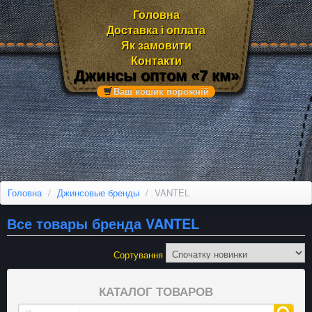
Головна
Доставка і оплата
Як замовити
Контакти
Джинсы оптом «7 км»
Ваш кошик порожній
Головна
/
Джинсовые бренды
/
VANTEL
Все товары бренда VANTEL
Сортування
КАТАЛОГ ТОВАРОВ