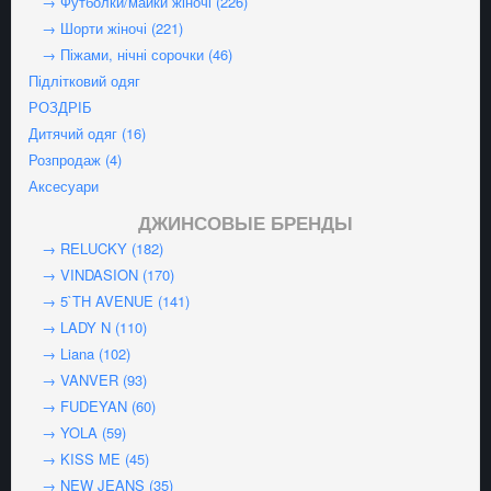
→ Футболки/майки жіночі (226)
→ Шорти жіночі (221)
→ Піжами, нічні сорочки (46)
Підлітковий одяг
РОЗДРІБ
Дитячий одяг (16)
Розпродаж (4)
Аксесуари
ДЖИНСОВЫЕ БРЕНДЫ
→ RELUCKY (182)
→ VINDASION (170)
→ 5`TH AVENUE (141)
→ LADY N (110)
→ Liana (102)
→ VANVER (93)
→ FUDEYAN (60)
→ YOLA (59)
→ KISS ME (45)
→ NEW JEANS (35)